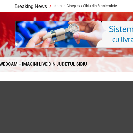
Ce filme noi vedem la Cineplexx Sibiu din 8 noiembrie
Breaking News
Ce fil
Online.com
WEBCAM – IMAGINI LIVE DIN JUDETUL SIBIU