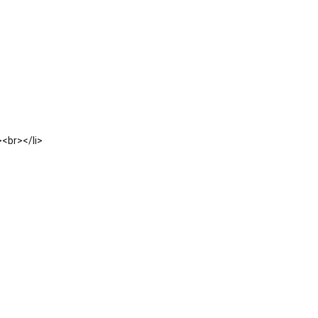
><br></li>