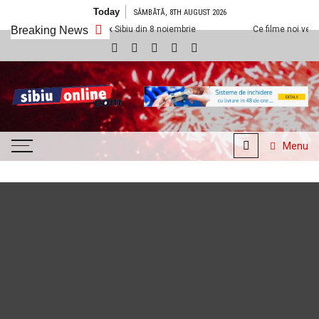
Skip to content
Today
SÂMBĂTĂ, 8TH AUGUST 2026
a Cineplexx Sibiu din 8 noiembrie
Breaking News
Ce filme noi vedem la Cineplexx Si
SibiuOnline.com
… locatii si evenimente din
Sibiu!!!
Menu