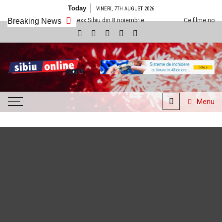
Skip to content
Today
VINERI, 7TH AUGUST 2026
i vedem la Cineplexx Sibiu din 8 noiembrie
Breaking News
Ce filme noi vedem la Cin
SibiuOnline.com
… locatii si evenimente din
Sibiu!!!
Menu