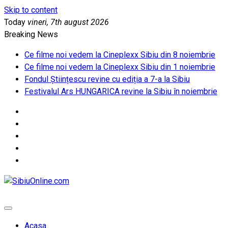
Skip to content
Today
vineri, 7th august 2026
Breaking News
Ce filme noi vedem la Cineplexx Sibiu din 8 noiembrie
Ce filme noi vedem la Cineplexx Sibiu din 1 noiembrie
Fondul Științescu revine cu ediția a 7-a la Sibiu
Festivalul Ars HUNGARICA revine la Sibiu în noiembrie
SibiuOnline.com
… locatii si evenimente din Sibiu!!!
Acasa