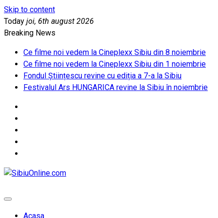
Skip to content
Today
joi, 6th august 2026
Breaking News
Ce filme noi vedem la Cineplexx Sibiu din 8 noiembrie
Ce filme noi vedem la Cineplexx Sibiu din 1 noiembrie
Fondul Științescu revine cu ediția a 7-a la Sibiu
Festivalul Ars HUNGARICA revine la Sibiu în noiembrie
SibiuOnline.com
… locatii si evenimente din Sibiu!!!
Acasa