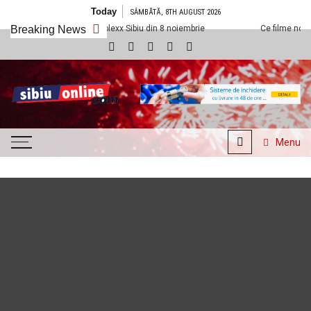
Skip to content
Today
SÂMBĂTĂ, 8TH AUGUST 2026
i vedem la Cineplexx Sibiu din 8 noiembrie
Breaking News
Ce filme noi vedem la Ci
SibiuOnline.com
… locatii si evenimente din
Sibiu!!!
Menu