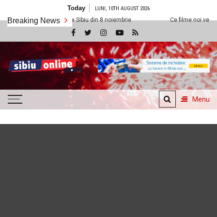
Skip
Today
LUNI, 10TH AUGUST 2026
to
 la Cineplexx Sibiu din 8 noiembrie
Breaking News
Ce filme noi vedem la Cineplexx 
content
SibiuOnline.com
… locatii si evenimente din
Sibiu!!!
Menu