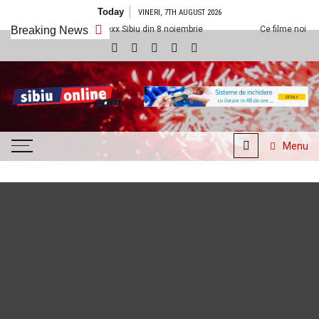
Skip to content
Today
VINERI, 7TH AUGUST 2026
dem la Cineplexx Sibiu din 8 noiembrie
Breaking News
Ce filme noi vedem la Cinepl
SibiuOnline.com
… locatii si evenimente din
Sibiu!!!
Menu