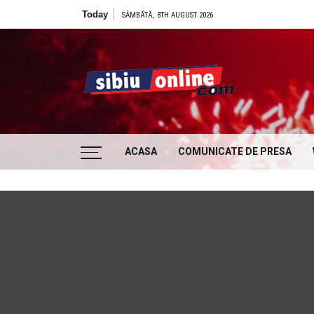
Skip to content
Today
SÂMBĂTĂ, 8TH AUGUST 2026
Sibiu
… locatii si evenimente din Sibiu!!!
ACASA
COMUNICATE DE PRESA