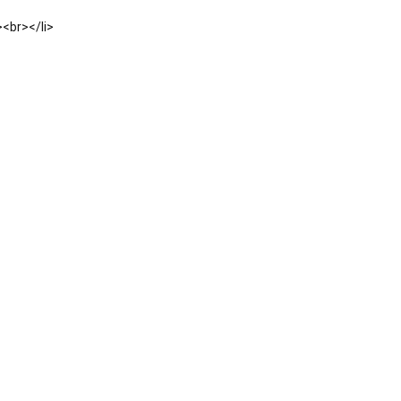
><br></li>