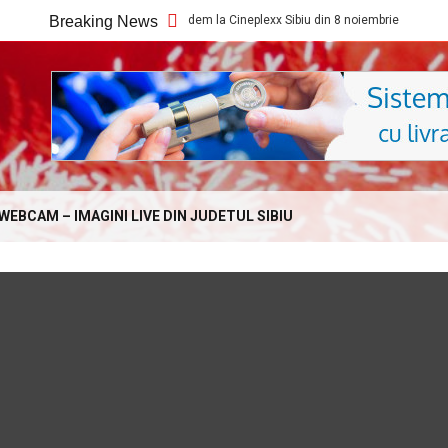
Ce filme noi vedem la Cineplexx Sibiu din 8 noiembrie
Breaking News
Ce f
Online.com
WEBCAM – IMAGINI LIVE DIN JUDETUL SIBIU