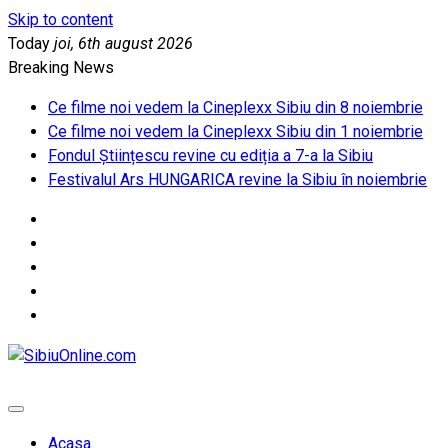
Skip to content
Today
joi, 6th august 2026
Breaking News
Ce filme noi vedem la Cineplexx Sibiu din 8 noiembrie
Ce filme noi vedem la Cineplexx Sibiu din 1 noiembrie
Fondul Științescu revine cu ediția a 7-a la Sibiu
Festivalul Ars HUNGARICA revine la Sibiu în noiembrie
SibiuOnline.com
… locatii si evenimente din Sibiu!!!
Acasa