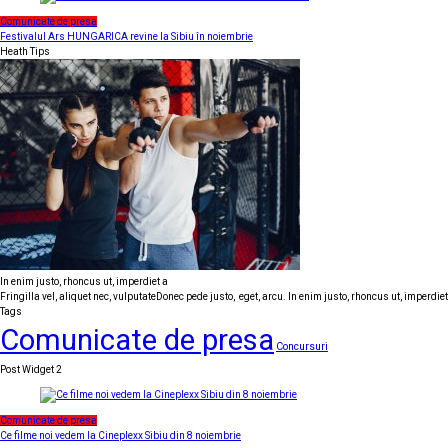
Comunicate de presa
Festivalul Ars HUNGARICA revine la Sibiu în noiembrie
Heath Tips
In enim justo, rhoncus ut, imperdiet a
Fringilla vel, aliquet nec, vulputateDonec pede justo, eget, arcu. In enim justo, rhoncus ut, imperdie
Tags
Comunicate de presa
Concursuri
Post Widget 2
Comunicate de presa
Ce filme noi vedem la Cineplexx Sibiu din 8 noiembrie