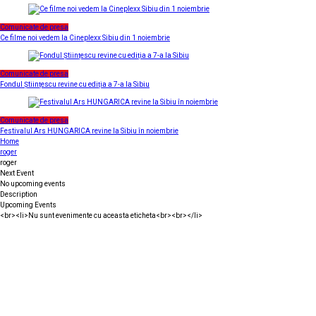
Comunicate de presa
Ce filme noi vedem la Cineplexx Sibiu din 1 noiembrie
Comunicate de presa
Fondul Științescu revine cu ediția a 7-a la Sibiu
Comunicate de presa
Festivalul Ars HUNGARICA revine la Sibiu în noiembrie
Home
roger
roger
Next Event
No upcoming events
Description
Upcoming Events
<br><li>Nu sunt evenimente cu aceasta eticheta<br><br></li>