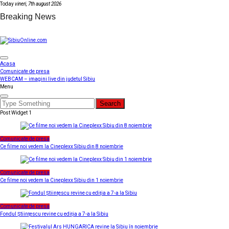
Skip
Today
vineri, 7th august 2026
to
Breaking News
content
SibiuOnline.com
… locatii si evenimente din Sibiu!!!
Acasa
Comunicate de presa
WEBCAM – imagini live din judetul Sibiu
Menu
Search
for:
Post Widget 1
Comunicate de presa
Ce filme noi vedem la Cineplexx Sibiu din 8 noiembrie
Comunicate de presa
Ce filme noi vedem la Cineplexx Sibiu din 1 noiembrie
Comunicate de presa
Fondul Științescu revine cu ediția a 7-a la Sibiu