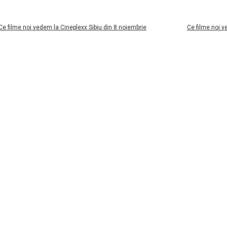
me noi vedem la Cineplexx Sibiu din 8 noiembrie
Ce filme noi vedem l