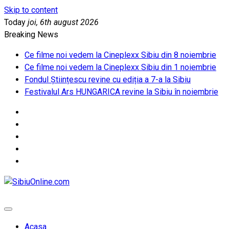
Skip to content
Today
joi, 6th august 2026
Breaking News
Ce filme noi vedem la Cineplexx Sibiu din 8 noiembrie
Ce filme noi vedem la Cineplexx Sibiu din 1 noiembrie
Fondul Științescu revine cu ediția a 7-a la Sibiu
Festivalul Ars HUNGARICA revine la Sibiu în noiembrie
SibiuOnline.com
… locatii si evenimente din Sibiu!!!
Acasa