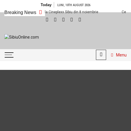
Skip
Today
LUNI, 10TH AUGUST 2026
to
Breaking News
Ce filme noi vedem la Cineplexx Sibiu din 8 noiembrie
Ce filme
content
SibiuOnline.com
… locatii si evenimente din
Sibiu!!!
Menu