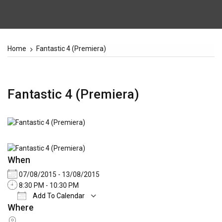
Home
Fantastic 4 (Premiera)
Fantastic 4 (Premiera)
When
07/08/2015 - 13/08/2015
8:30 PM - 10:30 PM
Add To Calendar
Where
Download ICS
Google Calendar
iCale