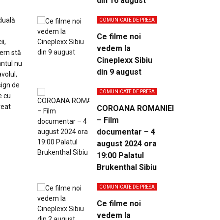
din 16 august
iduală
COMUNICATE DE PRESA
Ce filme noi
ii,
vedem la
dern stă
Cineplexx Sibiu
ântul nu
din 9 august
volul,
sign de
COMUNICATE DE PRESA
e cu
reat
COROANA ROMANIEI
– Film
documentar – 4
august 2024 ora
19:00 Palatul
Brukenthal Sibiu
COMUNICATE DE PRESA
Ce filme noi
vedem la