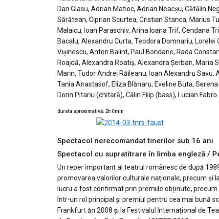
Dan Glasu, Adrian Matioc, Adrian Neacşu, Cătălin Neg
Sărătean, Ciprian Scurtea, Cristian Stanca, Marius Tu
Malaicu, Ioan Paraschiv, Arina Ioana Trif, Cendana Tr
Bacalu, Alexandru Curta, Teodora Domnariu, Lorelei G
Vișinescu, Anton Balint, Paul Bondane, Rada Constan
Roajdă, Alexandra Roatiș, Alexandra Șerban, Maria S
Marin, Tudor Andrei Răileanu, Ioan Alexandru Savu, 
Tania Anastasof, Eliza Blănaru, Eveline Buta, Seren
Dorin Pitariu (chitară), Călin Filip (bass), Lucian Fabro
durata aproximativă: 2h 0min
Spectacol nerecomandat tinerilor sub 16 ani
Spectacol cu supratitrare în limba engleză / P
Un reper important al teatrul românesc de după 1989,
promovarea valorilor culturale naționale, precum și la 
lucru a fost confirmat prin premiile obținute, precum
într-un rol principal și premiul pentru cea mai bună s
Frankfurt ăn 2008 și la Festivalul Internațional de Te