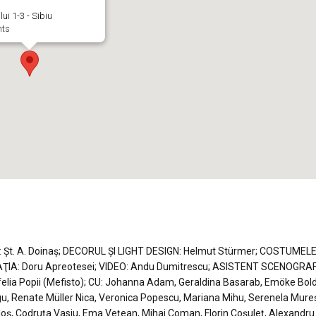
ului 1-3 - Sibiu
nts
 Şt. A. Doinaş; DECORUL ŞI LIGHT DESIGN: Helmut Stürmer; COSTUMELE:
AŢIA: Doru Apreotesei; VIDEO: Andu Dumitrescu; ASISTENT SCENOGRAF
felia Popii (Mefisto); CU: Johanna Adam, Geraldina Basarab, Emöke Bold
u, Renate Müller Nica, Veronica Popescu, Mariana Mihu, Serenela Mure
Taloş, Codruţa Vasiu, Ema Veţean, Mihai Coman, Florin Coşuleţ, Alexandru