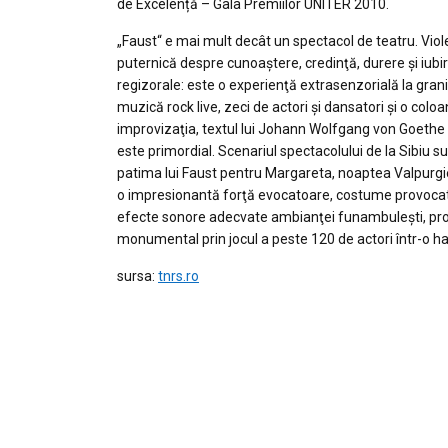
de Excelență – Gala Premiilor UNITER 2010.
„Faust“ e mai mult decât un spectacol de teatru. Violen
puternică despre cunoaștere, credinţă, durere şi iubire
regizorale: este o experienţă extrasenzorială la graniţa
muzică rock live, zeci de actori şi dansatori şi o col
improvizaţia, textul lui Johann Wolfgang von Goethe 
este primordial. Scenariul spectacolului de la Sibiu s
patima lui Faust pentru Margareta, noaptea Valpurgiei 
o impresionantă forţă evocatoare, costume provocato
efecte sonore adecvate ambianţei funambuleşti, proiec
monumental prin jocul a peste 120 de actori într-o ha
sursa:
tnrs.ro