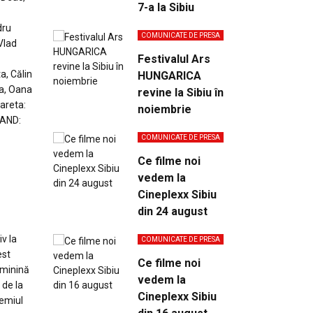
7-a la Sibiu
dru
COMUNICATE DE PRESA
Vlad
Festivalul Ars
a, Călin
HUNGARICA
sa, Oana
revine la Sibiu în
areta:
noiembrie
BAND:
COMUNICATE DE PRESA
Ce filme noi
vedem la
Cineplexx Sibiu
din 24 august
v la
COMUNICATE DE PRESA
est
Ce filme noi
eminină
vedem la
 de la
Cineplexx Sibiu
remiul