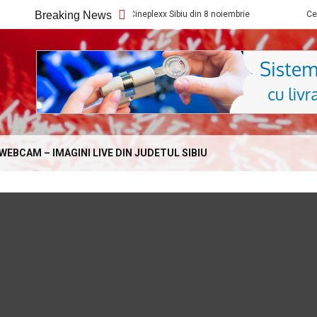
Ce filme noi vedem la Cineplexx Sibiu din 8 noiembrie
Breaking News
Ce filme noi 
Online.com
WEBCAM – IMAGINI LIVE DIN JUDETUL SIBIU