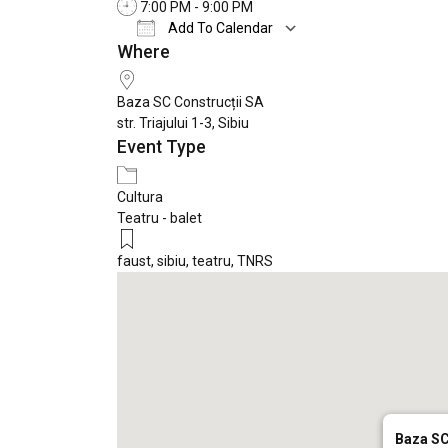
7:00 PM - 9:00 PM
Add To Calendar
Where
Download ICS
Google Calendar
Baza SC Construcții SA
str. Triajului 1-3, Sibiu
Event Type
Cultura
Teatru - balet
faust
,
sibiu
,
teatru
,
TNRS
Baza SC