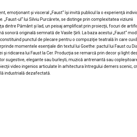
t, emoţionant şi visceral „Faust“ îşi invită publicul la o experienţă indiv
. „Faust-ul“ lui Silviu Purcărete, se distinge prin complexitatea viziunii
 dintre Pământ şi Iad, un peisaj amplificat prin proiecţii, focuri de artific
oană sonoră originală semnată de Vasile Şirli. La baza acestui „Faust“ mo
constituind punctul de plecare pentru o compoziţie teatrală în care cuv
urprinde momentele esenţiale din textul lui Goethe: pactul lui Faust cu Dia
şi ridicarea lui Faust la Cer. Producţia se remarcă prin decor şi light de
r sugestive, elegante sau burleşti, muzică antrenantă sau copleşitoar
ţii video ingenios articulate în arhitectura întregului demers scenic, c
lă industrială dezafectată.