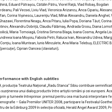
hină, Eduard Pătraşcu, Cătălin Pătru, Viorel Raţă, Vlad Robaş, Bogdan
rdeanu, Pali Vecsei, Liviu Vlad, Veronica Arizancu, Anca Cipariu, Alexan
ifan, Corina Vişinescu, Laurenţiu Vlad, Mihai Alexandru, Daniela Anghel, 
hazawi, Florentina Neagu, Anca Pitaru, Iulia Popa, Doriana Tăut, Corina
tinov, Alexandru Dobriță, Claudiu Fălămaș, Andrada Grosu, Diana Lomot
oilică, Maria Tomoiagă, Cristina Simona Blaga, Ioana Cosma, Angela Li
Andreea Ioana Moşoiu, Fabiola Petri, Raluca Ivan, Alexandru Udrea; Marg
a Conțiu, Ioana Muntean, Iunis Minculete, Ana Maria Telebuș; ELECTRIC 
 (percuţie), Ciprian Oancea (claviaturi);
erformance with English subtitles
 producția Teatrului Național „Radu Stanca“ Sibiu contribuie semnificati
susținerea unui dialog productiv între artiștii români și cei europeni. Ac
 prin și turneele întreprinse: premiul pentru cea mai bună interpretare f
cenografie – Gala Premiilor UNITER 2008, participare la Festivalul Goethe
atru de la Edinburg 2009 în selecția oficială, Herald Angel Award 2009, P