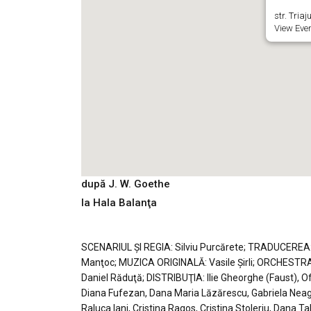
str. Triaj
View Eve
după J. W. Goethe
la Hala Balanţa
SCENARIUL ȘI REGIA: Silviu Purcărete; TRADUCEREA:
Manţoc; MUZICA ORIGINALĂ: Vasile Şirli; ORCHESTR
Daniel Răduţă; DISTRIBUŢIA: Ilie Gheorghe (Faust), O
Diana Fufezan, Dana Maria Lăzărescu, Gabriela Neag
Raluca Iani, Cristina Ragos, Cristina Stoleriu, Dana 