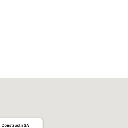
iCalendar
Office 365
Out
 Construcții SA