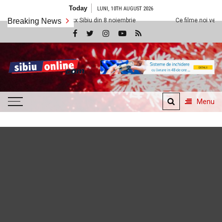
Skip
Today
LUNI, 10TH AUGUST 2026
to
a Cineplexx Sibiu din 8 noiembrie
Breaking News
Ce filme noi vedem la Cineplexx Si
content
SibiuOnline.com
… locatii si evenimente din
Sibiu!!!
Menu