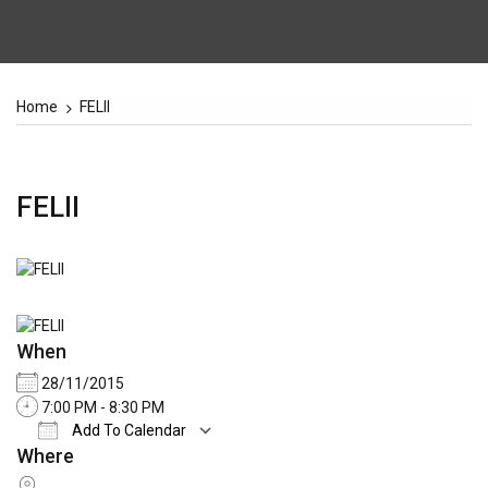
Home
FELII
FELII
When
28/11/2015
7:00 PM - 8:30 PM
Add To Calendar
Where
Download ICS
Google Calendar
iCale