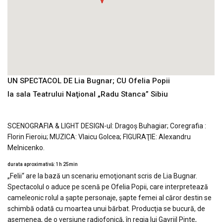
UN SPECTACOL DE Lia Bugnar; CU Ofelia Popii
la sala Teatrului Naţional „Radu Stanca” Sibiu
SCENOGRAFIA & LIGHT DESIGN-ul: Dragoş Buhagiar; Coregrafia :
Florin Fieroiu; MUZICA: Vlaicu Golcea; FIGURAŢIE: Alexandru
Melnicenko.
durata aproximativă: 1h 25min
„Felii“ are la bază un scenariu emoţionant scris de Lia Bugnar.
Spectacolul o aduce pe scenă pe Ofelia Popii, care interpretează
cameleonic rolul a şapte personaje, şapte femei al căror destin se
schimbă odată cu moartea unui bărbat. Producţia se bucură, de
asemenea, de o versiune radiofonică, în regia lui Gavriil Pinte,