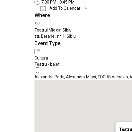
7:00 PM - 8:45 PM
Add To Calendar
Where
Download ICS
Google Calendar
Teatrul Mic din Sibiu
str. Berariei, nr. 1, Sibiu
Event Type
Cultura
Teatru - balet
Alexandra Podu
,
Alexandru Mihai
,
FOCUS Varșovia
,
t
Teatru