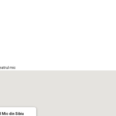
iCalendar
Office 365
Out
eatrul mic
l Mic din Sibiu