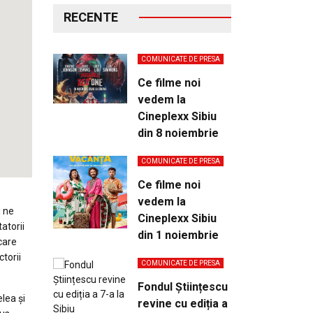
RECENTE
COMUNICATE DE PRESA
Ce filme noi
vedem la
Cineplexx Sibiu
din 8 noiembrie
COMUNICATE DE PRESA
Ce filme noi
vedem la
u ne
Cineplexx Sibiu
atorii
din 1 noiembrie
care
ctorii
COMUNICATE DE PRESA
Fondul Științescu
lea și
revine cu ediția a