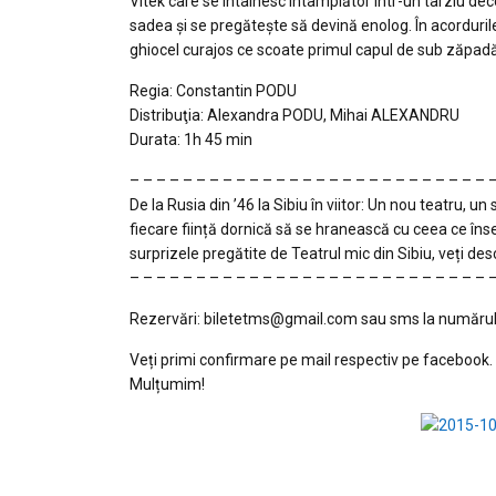
Vitek care se întâlnesc întâmplător într-un târziu de
sadea și se pregătește să devină enolog. În acorduril
ghiocel curajos ce scoate primul capul de sub zăpadă
Regia: Constantin PODU
Distribuţia: Alexandra PODU, Mihai ALEXANDRU
Durata: 1h 45 min
– – – – – – – – – – – – – – – – – – – – – – – – – – – 
De la Rusia din ’46 la Sibiu în viitor: Un nou teatru, 
fiecare ființă dornică să se hranească cu ceea ce îns
surprizele pregătite de Teatrul mic din Sibiu, veți desc
– – – – – – – – – – – – – – – – – – – – – – – – – – – 
Rezervări: biletetms@gmail.com sau sms la numărul
Veți primi confirmare pe mail respectiv pe facebook.
Mulțumim!