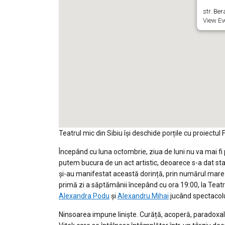
str. Bera
View Ev
Teatrul mic din Sibiu își deschide porțile cu proiectu
Începând cu luna octombrie, ziua de luni nu va mai fi p
putem bucura de un act artistic, deoarece s-a dat st
și-au manifestat această dorință, prin numărul mare d
primă zi a săptămânii începând cu ora 19:00, la Teatrul
Alexandra Podu
și
Alexandru Mihai
jucând spectacolul
Ninsoarea impune liniște. Curăță, acoperă, paradoxal 