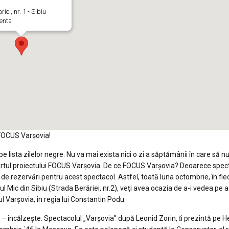
riei, nr. 1 - Sibiu
ents
l FOCUS Varșovia!
e lista zilelor negre. Nu va mai exista nici o zi a săptămânii în care să n
artul proiectului FOCUS Varșovia. De ce FOCUS Varșovia? Deoarece spect
e rezervări pentru acest spectacol. Astfel, toată luna octombrie, în fie
 Mic din Sibiu (Strada Berăriei, nr.2), veți avea ocazia de a-i vedea pe a
 Varșovia, în regia lui Constantin Podu.
– încălzește. Spectacolul „Varșovia” după Leonid Zorin, ȋi prezintă pe He