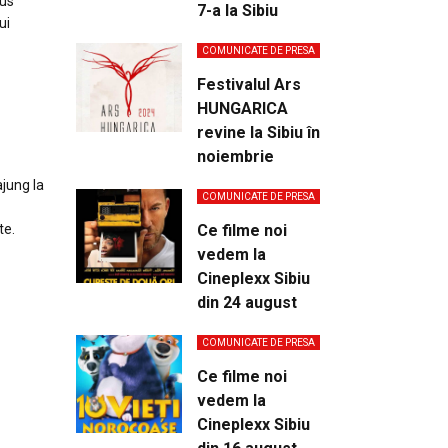
rus
7-a la Sibiu
ui
COMUNICATE DE PRESA
Festivalul Ars
HUNGARICA
revine la Sibiu în
noiembrie
ajung la
COMUNICATE DE PRESA
te.
Ce filme noi
vedem la
Cineplexx Sibiu
din 24 august
COMUNICATE DE PRESA
Ce filme noi
vedem la
Cineplexx Sibiu