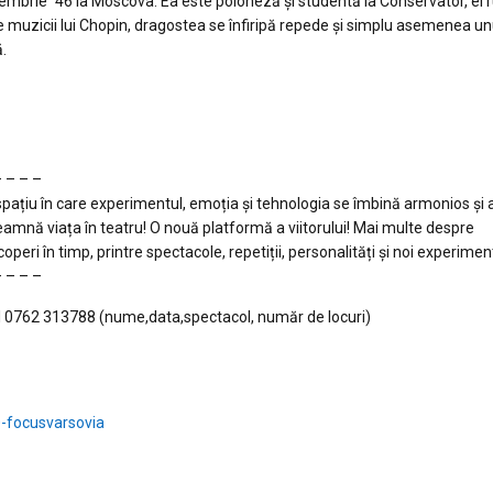
cembrie `46 la Moscova. Ea este poloneză și studentă la Conservator, el 
e muzicii lui Chopin, dragostea se înfiripă repede și simplu asemenea un
.
– – – –
un spațiu în care experimentul, emoția și tehnologia se îmbină armonios și 
eamnă viața în teatru! O nouă platformă a viitorului! Mai multe despre
operi în timp, printre spectacole, repetiții, personalități și noi experimen
– – – –
 0762 313788 (nume,data,spectacol, număr de locuri)