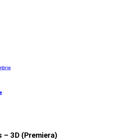
e
)
s – 3D (Premiera)