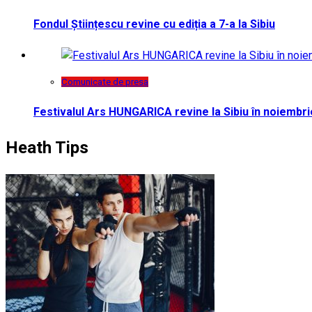
Fondul Științescu revine cu ediția a 7-a la Sibiu
Comunicate de presa
Festivalul Ars HUNGARICA revine la Sibiu în noiembri
Heath Tips