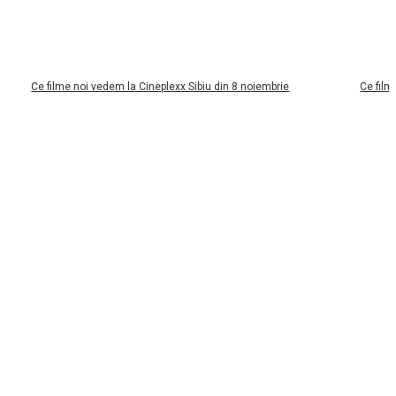
filme noi vedem la Cineplexx Sibiu din 8 noiembrie
Ce filme noi vede