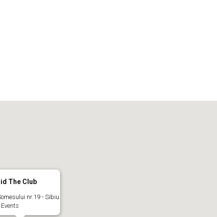
iCalendar
Office 365
Out
id The Club
Somesului nr.19 - Sibiu
 Events