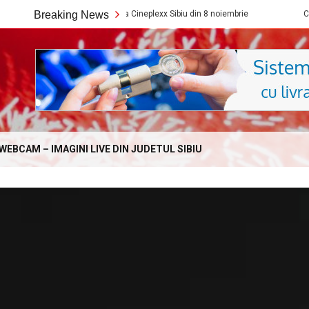
Ce filme noi vedem la Cineplexx Sibiu din 8 noiembrie
Breaking News
Ce filme noi
Online.com
WEBCAM – IMAGINI LIVE DIN JUDETUL SIBIU