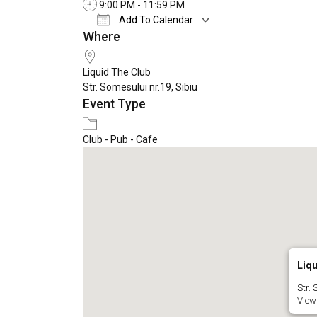
9:00 PM - 11:59 PM
Add To Calendar
Where
Download ICS
Google Calendar
Liquid The Club
Str. Somesului nr.19, Sibiu
Event Type
Club - Pub - Cafe
Liqu
Str. 
View