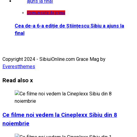
Comunicate de presa
Cea de-a 6-a ediție de Științescu Sibiu a ajuns la
final
Copyright 2024 - SibiuiOnline.com Grace Mag by
Everestthemes
Read also
x
Ce filme noi vedem la Cineplexx Sibiu din 8
noiembrie