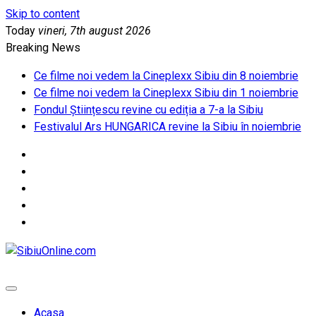
Skip to content
Today
vineri, 7th august 2026
Breaking News
Ce filme noi vedem la Cineplexx Sibiu din 8 noiembrie
Ce filme noi vedem la Cineplexx Sibiu din 1 noiembrie
Fondul Științescu revine cu ediția a 7-a la Sibiu
Festivalul Ars HUNGARICA revine la Sibiu în noiembrie
SibiuOnline.com
… locatii si evenimente din Sibiu!!!
Acasa