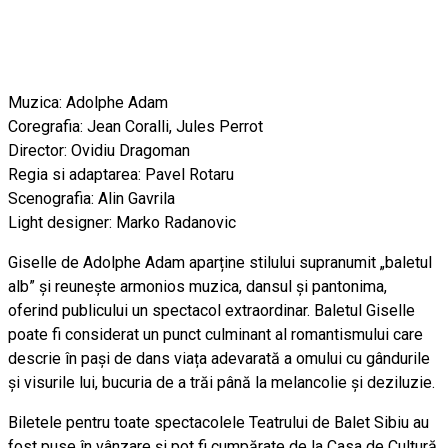
Muzica: Adolphe Adam
Coregrafia: Jean Coralli, Jules Perrot
Director: Ovidiu Dragoman
Regia si adaptarea: Pavel Rotaru
Scenografia: Alin Gavrila
Light designer: Marko Radanovic
Giselle de Adolphe Adam aparține stilului supranumit „baletul
alb” și reunește armonios muzica, dansul și pantonima,
oferind publicului un spectacol extraordinar. Baletul Giselle
poate fi considerat un punct culminant al romantismului care
descrie în pași de dans viața adevarată a omului cu gândurile
și visurile lui, bucuria de a trăi până la melancolie și deziluzie.
Biletele pentru toate spectacolele Teatrului de Balet Sibiu au
fost puse în vânzare şi pot fi cumpărate de la Casa de Cultură