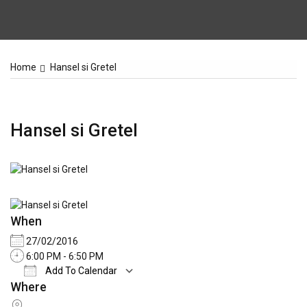
Home
Hansel si Gretel
Hansel si Gretel
When
27/02/2016
6:00 PM - 6:50 PM
Add To Calendar
Where
Download ICS
Google Calendar
iCale