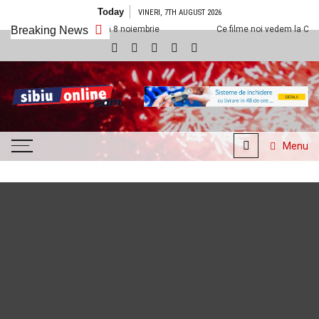
Skip to content
Today
VINERI, 7TH AUGUST 2026
xx Sibiu din 8 noiembrie
Breaking News
Ce filme noi vedem la Cineplexx Sibiu din 1
SibiuOnline.com
… locatii si evenimente din
Sibiu!!!
Menu