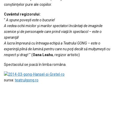
conştiinţelor pure ale copiilor.
Cuvântul regizorului:
A spune poveşti este o bucurie!
A vedea ochii micilor şi marilor spectatori încântaţi de imaginile
scenice şi de personajele care prind viaţă în spectacol – este o
speranţă!
A lucra împreună cu întreaga echipă a Teatrului GONG – este o
experinţă plină de lumină pentru care nu poţi decât să mulţumeşti cu
respect şi drag!
(
Oana Leahu
, regizor artistic)
Spectacolul se joacă în limba româna.
sursa:
teatrulgong.ro