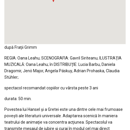
după Fraţii Grimm
REGIA: Oana Leahu; SCENOGRAFIA: Gavril Siriteanu; ILUSTRAŢIA
MUZICALĂ: Oana Leahu; în DISTRIBUŢIE: Lucia Barbu, Daniela
Dragomir, Jenö Major, Angela Páskuy, Adrian Prohaska, Claudia
Stühler;
spectacol recomandat copiilor cu vârsta peste 3 ani
durata: 50 min.
Povestea lui Hansel şi a Gretei este una dintre cele mai frumoase
poveşti ale literaturii universale. Adaptarea scenică în maniera
teatrului de animaţie va concentra acţiunea. Spectacolul va
transmite mesajul de iubire şi curaj în modul cel mai direct