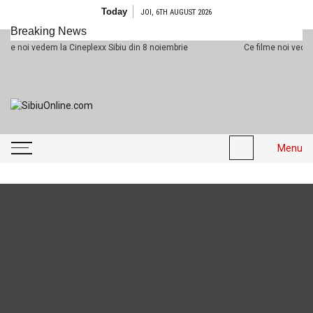
Skip to content
Today
JOI, 6TH AUGUST 2026
Breaking News
i vedem la Cineplexx Sibiu din 8 noiembrie
Ce filme noi vedem la Cin
SibiuOnline.com
… locatii si evenimente din
Sibiu!!!
Menu