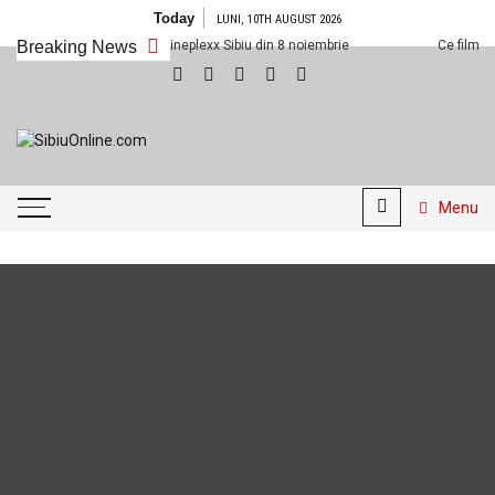
Skip
Today
LUNI, 10TH AUGUST 2026
to
Ce filme noi vedem la Cineplexx Sibiu din 8 noiembrie
Breaking News
Ce filme noi
content
SibiuOnline.com
… locatii si evenimente din
Sibiu!!!
Menu