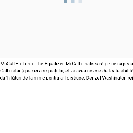
NIC – ora 21:00
 McCall – el este The Equalizer. McCall îi salvează pe cei agresaţi
cCall îi atacă pe cei apropiaţi lui, el va avea nevoie de toate abil
r da în lături de la nimic pentru a-l distruge. Denzel Washington re