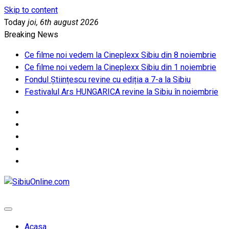
Skip to content
Today
joi, 6th august 2026
Breaking News
Ce filme noi vedem la Cineplexx Sibiu din 8 noiembrie
Ce filme noi vedem la Cineplexx Sibiu din 1 noiembrie
Fondul Științescu revine cu ediția a 7-a la Sibiu
Festivalul Ars HUNGARICA revine la Sibiu în noiembrie
SibiuOnline.com
… locatii si evenimente din Sibiu!!!
Acasa