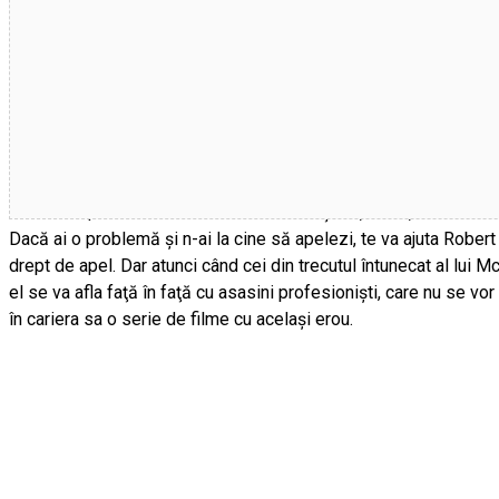
The Equalizer 2 (Equalizer 2) – 2D
Tara: SUA | Durata: 2h 00 min Gen film:Acţiune,Crimă,Thriller
ZIL
Dacă ai o problemă şi n-ai la cine să apelezi, te va ajuta Robert
drept de apel. Dar atunci când cei din trecutul întunecat al lui M
el se va afla faţă în faţă cu asasini profesionişti, care nu se vo
în cariera sa o serie de filme cu acelaşi erou.