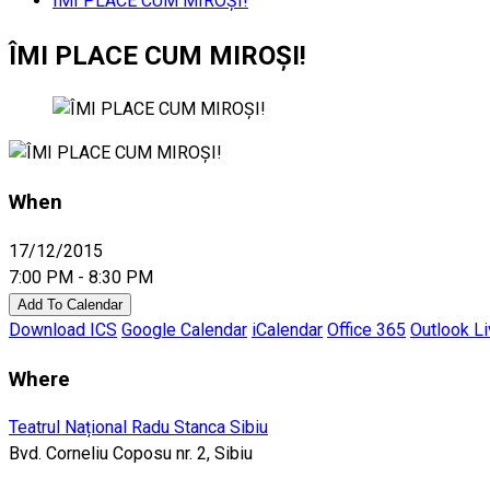
ÎMI PLACE CUM MIROŞI!
ÎMI PLACE CUM MIROŞI!
When
17/12/2015
7:00 PM - 8:30 PM
Add To Calendar
Download ICS
Google Calendar
iCalendar
Office 365
Outlook L
Where
Teatrul Național Radu Stanca Sibiu
Bvd. Corneliu Coposu nr. 2, Sibiu