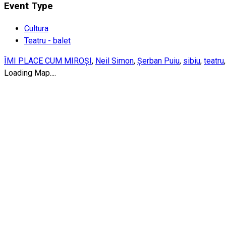
Event Type
Cultura
Teatru - balet
ÎMI PLACE CUM MIROŞI
,
Neil Simon
,
Şerban Puiu
,
sibiu
,
teatru
Loading Map....