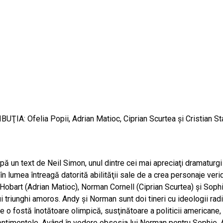
ŢIA: Ofelia Popii, Adrian Matioc, Ciprian Scurtea şi Cristian S
un text de Neil Simon, unul dintre cei mai apreciaţi dramaturgi şi
 lumea întreagă datorită abilităţii sale de a crea personaje verid
y Hobart (Adrian Matioc), Norman Cornell (Ciprian Scurtea) şi Sop
nui triunghi amoros. Andy şi Norman sunt doi tineri cu ideologii ra
te o fostă înotătoare olimpică, susţinătoare a politicii american
sentimentele. Având în vedere obsesia lui Norman pentru Sophie, 