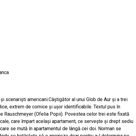
tanca
 scenarişti americani.Câştigător al unui Glob de Aur şi a trei
ice, extrem de comice şi uşor identificabile. Textul pus în
hie Rauschmeyer (Ofelia Popii). Povestea celor trei este fixată
dicale, care împart acelaşi apartament, ce serveşte şi drept sediu
e, care se mută în apartamentul de lângă cei doi. Norman se
Andy se hotărăşte să o angajeze doar pentru a-l determina pe