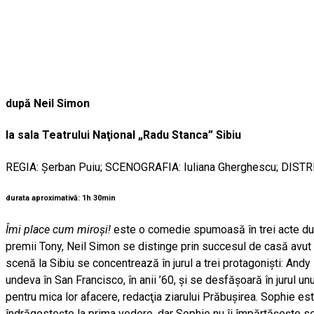
după Neil Simon
la sala Teatrului Naţional „Radu Stanca” Sibiu
REGIA: Şerban Puiu; SCENOGRAFIA: Iuliana Gherghescu; DISTRIBU
durata aproximativă: 1h 30min
Îmi place cum miroşi!
este o comedie spumoasă în trei acte după 
premii Tony, Neil Simon se distinge prin succesul de casă avut în
scenă la Sibiu se concentrează în jurul a trei protagonişti: And
undeva în San Francisco, în anii ’60, şi se desfăşoară în jurul u
pentru mica lor afacere, redacţia ziarului Prăbuşirea. Sophie es
îndrăgosteşte la prima vedere, dar Sophie nu îi împărtăşeşte 