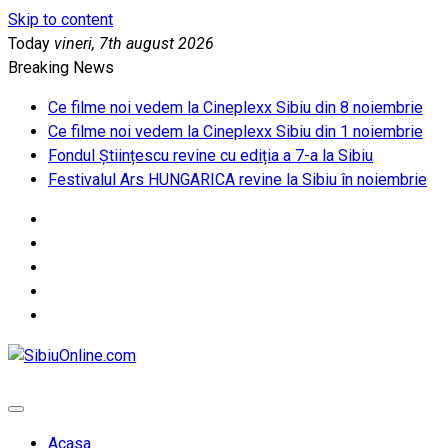
Skip to content
Today
vineri, 7th august 2026
Breaking News
Ce filme noi vedem la Cineplexx Sibiu din 8 noiembrie
Ce filme noi vedem la Cineplexx Sibiu din 1 noiembrie
Fondul Științescu revine cu ediția a 7-a la Sibiu
Festivalul Ars HUNGARICA revine la Sibiu în noiembrie
SibiuOnline.com
… locatii si evenimente din Sibiu!!!
Acasa