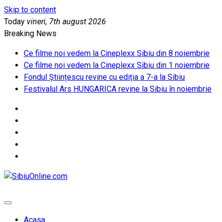
Skip to content
Today
vineri, 7th august 2026
Breaking News
Ce filme noi vedem la Cineplexx Sibiu din 8 noiembrie
Ce filme noi vedem la Cineplexx Sibiu din 1 noiembrie
Fondul Științescu revine cu ediția a 7-a la Sibiu
Festivalul Ars HUNGARICA revine la Sibiu în noiembrie
SibiuOnline.com
… locatii si evenimente din Sibiu!!!
Acasa