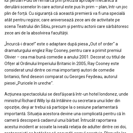
lui Șerban Puiu se remarcă prin precizia aproape mecanică a
derulării scenelor în care actorul este pus în prim – plan, într-un joc
plin de forță. Cu siguranță că această premieră va fi una specială
atât pentru regizor, care aniversează zece ani de activitate pe
scena Teatrului din Sibiu, precum și pentru actorii care sărbătoresc
zece ani de la absolvirea facultății.
„Încurcă-i drace!“ este o adaptare după piesa „Out of order“ a
dramaturgului englez Ray Cooney, pentru care a primit premiul
Olivier – cea mai bună comedie a anului 2001. Decorat cu titlul de
Ofițer al Ordinului Imperiului Britanic în 2005, Ray Cooney este
considerat unul dintre cei mai importanți autori de comedie
britanici, fiind deseori comparat cu Georges Feydeau, autorul
piesei „Puricele în ureche“.
Acțiunea spectacolului se desfășoară într-un hotel londonez, unde
ministrul Richard Willy își dă întâlnire cu secretara unui lider din
opoziție, deși ar trebui să participe la o sesiune parlamentară
importantă. Situația acestora devine una complicată pentru că în
cameră descoperă cadavrul unui bărbat. Întrucât raportarea
acestui incident ar scoate la iveală relația de adulter dintre cei doi,