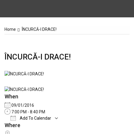
Home
ÎNCURCĂ-I DRACE!
ÎNCURCĂ-I DRACE!
When
09/01/2016
7:00 PM - 8:40 PM
Add To Calendar
Where
Download ICS
Google Calendar
iCale