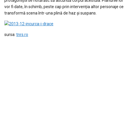
protagoniștii se hotărăsc să ascundă corpul acestuia. Planurile lor
vor fi date, în schimb, peste cap prin intervenția altor personaje ce
transformă scena într-una plină de haz și suspans.
sursa:
tnrs.ro