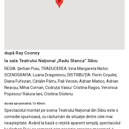
după Ray Cooney
la sala Teatrului Naţional „Radu Stanca” Sibiu
REGIA: Șerban Puiu; TRADUCEREA: Irina Margareta Nistor;
SCENOGRAFIA: Luana Dragoiescu; DISTRIBUŢIA: Florin Coșuleț,
Diana Fufezan, Cătălin Pătru, Pali Vecsei, Adrian Matioc, Adrian
Neacșu, Mihai Coman, Codruța Vasiu/ Cristina Ragos, Veronica
Popescu/ Raluca Iani, Cristina Stoleriu
durata aproximativă: 1h 40min
Spectacolul montat pe scena Teatrului Național din Sibiu este o
comedie spumoasă, cu răsturnări de situație dintre cele mai
neașteptate. Având la bază o rețetă aparent simplă, spectacolul