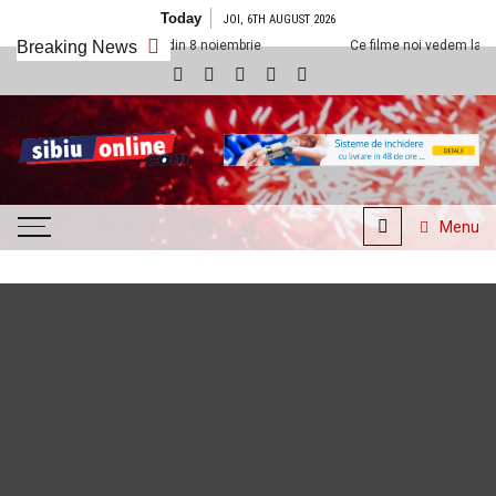
Skip to content
Today
JOI, 6TH AUGUST 2026
eplexx Sibiu din 8 noiembrie
Breaking News
Ce filme noi vedem la Cineplexx Sibiu d
SibiuOnline.com
… locatii si evenimente din
Sibiu!!!
Menu