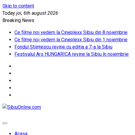
Skip to content
Today
joi, 6th august 2026
Breaking News
Ce filme noi vedem la Cineplexx Sibiu din 8 noiembrie
Ce filme noi vedem la Cineplexx Sibiu din 1 noiembrie
Fondul Științescu revine cu ediția a 7-a la Sibiu
Festivalul Ars HUNGARICA revine la Sibiu în noiembrie
SibiuOnline.com
… locatii si evenimente din Sibiu!!!
Acasa