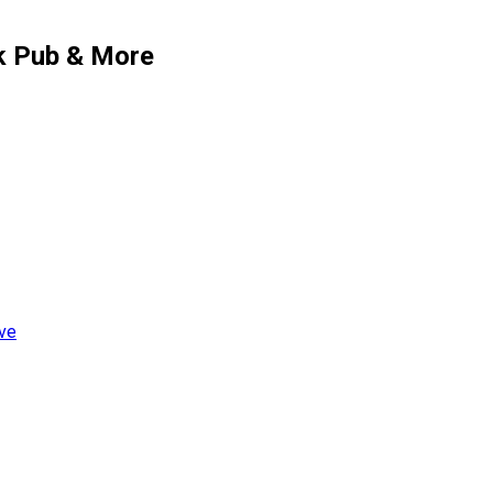
ck Pub & More
ive