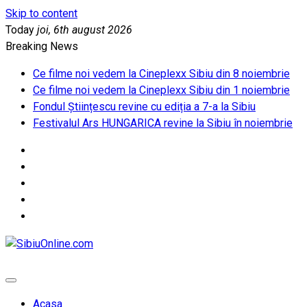
Skip to content
Today
joi, 6th august 2026
Breaking News
Ce filme noi vedem la Cineplexx Sibiu din 8 noiembrie
Ce filme noi vedem la Cineplexx Sibiu din 1 noiembrie
Fondul Științescu revine cu ediția a 7-a la Sibiu
Festivalul Ars HUNGARICA revine la Sibiu în noiembrie
SibiuOnline.com
… locatii si evenimente din Sibiu!!!
Acasa