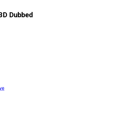
– 3D Dubbed
ive