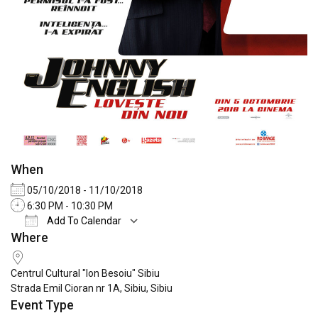
When
05/10/2018 - 11/10/2018
6:30 PM - 10:30 PM
Add To Calendar
Where
Download ICS
Google Calendar
iCale
Centrul Cultural "Ion Besoiu" Sibiu
Strada Emil Cioran nr 1A, Sibiu, Sibiu
Event Type