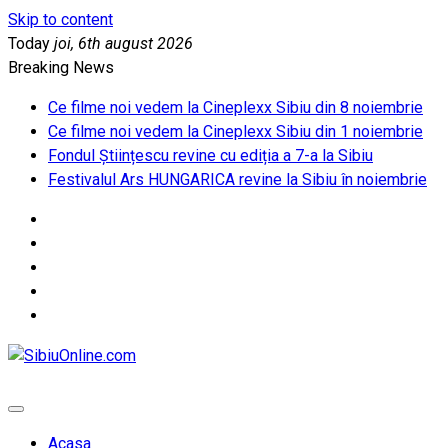
Skip to content
Today
joi, 6th august 2026
Breaking News
Ce filme noi vedem la Cineplexx Sibiu din 8 noiembrie
Ce filme noi vedem la Cineplexx Sibiu din 1 noiembrie
Fondul Științescu revine cu ediția a 7-a la Sibiu
Festivalul Ars HUNGARICA revine la Sibiu în noiembrie
SibiuOnline.com
… locatii si evenimente din Sibiu!!!
Acasa