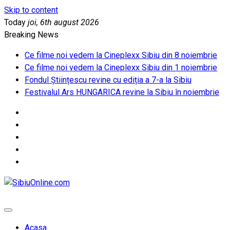
Skip to content
Today
joi, 6th august 2026
Breaking News
Ce filme noi vedem la Cineplexx Sibiu din 8 noiembrie
Ce filme noi vedem la Cineplexx Sibiu din 1 noiembrie
Fondul Științescu revine cu ediția a 7-a la Sibiu
Festivalul Ars HUNGARICA revine la Sibiu în noiembrie
SibiuOnline.com
… locatii si evenimente din Sibiu!!!
Acasa