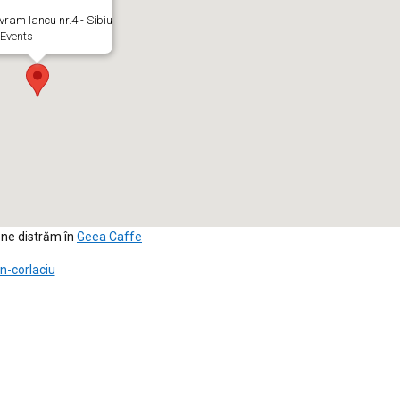
Avram Iancu nr.4 - Sibiu
Events
 ne distrăm în
Geea Caffe