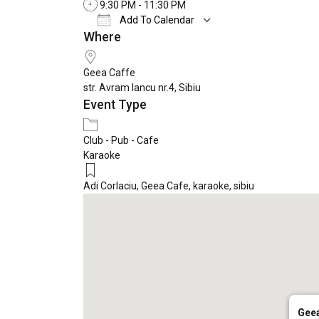
9:30 PM - 11:30 PM
Add To Calendar
Where
Download ICS
Google Calendar
Geea Caffe
str. Avram Iancu nr.4, Sibiu
Event Type
Club - Pub - Cafe
Karaoke
Adi Corlaciu
,
Geea Cafe
,
karaoke
,
sibiu
Geea