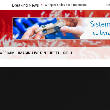
Ce filme noi vedem la Cineplexx Sibiu din 8 noiembrie
Breaking News
Ce filme noi 
Online.com
WEBCAM – IMAGINI LIVE DIN JUDETUL SIBIU