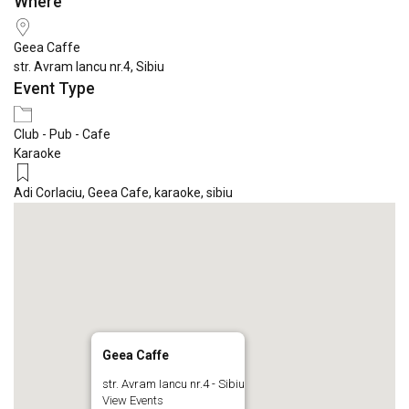
Where
Download ICS
Google Calendar
iCale
Geea Caffe
str. Avram Iancu nr.4, Sibiu
Event Type
Club - Pub - Cafe
Karaoke
Adi Corlaciu
,
Geea Cafe
,
karaoke
,
sibiu
Geea Caffe
str. Avram Iancu nr.4 - Sibiu
View Events