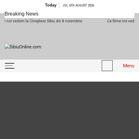
Skip to content
Today
JOI, 6TH AUGUST 2026
Breaking News
 vedem la Cineplexx Sibiu din 8 noiembrie
Ce filme noi vedem la Cine
SibiuOnline.com
… locatii si evenimente din
Sibiu!!!
Menu