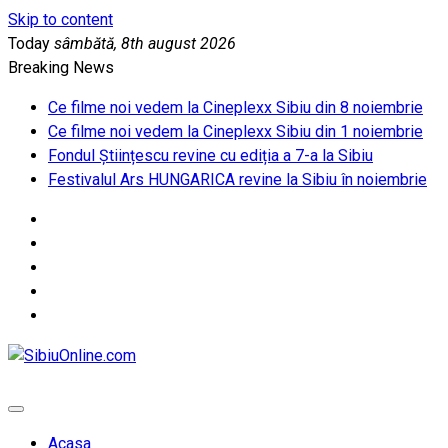
Skip to content
Today
sâmbătă, 8th august 2026
Breaking News
Ce filme noi vedem la Cineplexx Sibiu din 8 noiembrie
Ce filme noi vedem la Cineplexx Sibiu din 1 noiembrie
Fondul Științescu revine cu ediția a 7-a la Sibiu
Festivalul Ars HUNGARICA revine la Sibiu în noiembrie
SibiuOnline.com
… locatii si evenimente din Sibiu!!!
Acasa