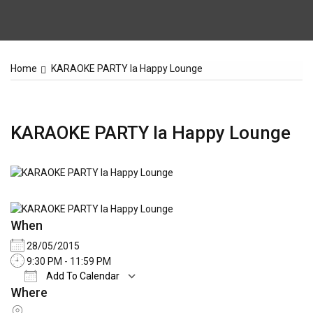
Home
KARAOKE PARTY la Happy Lounge
KARAOKE PARTY la Happy Lounge
When
28/05/2015
9:30 PM - 11:59 PM
Add To Calendar
Where
Download ICS
Google Calendar
iCale