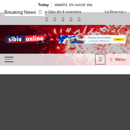
Skip to content
Today
SÂMBĂTĂ, 8TH AUGUST 2026
edem la Cineplexx Sibiu din 8 noiembrie
Breaking News
Ce filme noi vedem la Cinepl
SibiuOnline.com
… locatii si evenimente din
Sibiu!!!
Menu