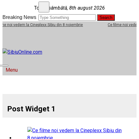
Skip to content
Today
sâmbătă, 8th august 2026
Search for:
Breaking News
 Cineplexx Sibiu din 8 noiembrie
Ce filme noi vedem la Cineplexx Sib
SibiuOnline.com
… locatii si evenimente din Sibiu!!!
Menu
Post Widget 1