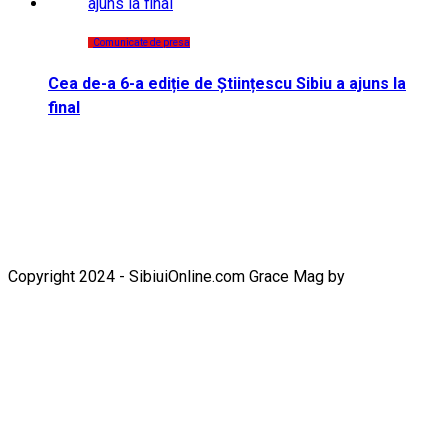
Comunicate de presa
Cea de-a 6-a ediție de Științescu Sibiu a ajuns la
final
Copyright 2024 - SibiuiOnline.com Grace Mag by
Everestthemes