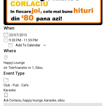
When
23/07/2015
9:30 PM - 11:59 PM
Add To Calendar
Where
Download ICS
Google Calendar
iCale
Happy Lounge
str Telefoanelor nr 1, Sibiu
Event Type
Club - Pub - Cafe
Karaoke
Adi Corlaciu
,
happy lounge
,
karaoke
,
sibiu