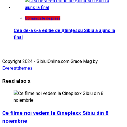
Comunicate de presa
Cea de-a 6-a ediție de Științescu Sibiu a ajuns la
final
Copyright 2024 - SibiuiOnline.com Grace Mag by
Everestthemes
Read also
x
Ce filme noi vedem la Cineplexx Sibiu din 8
noiembrie