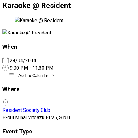
Karaoke @ Resident
When
24/04/2014
9:00 PM - 11:30 PM
Add To Calendar
Download ICS
Google Calendar
iCalendar
Office 365
Outlook Live
Where
Resident Society Club
B-dul Mihai Viteazu Bl V5, Sibiu
Event Type