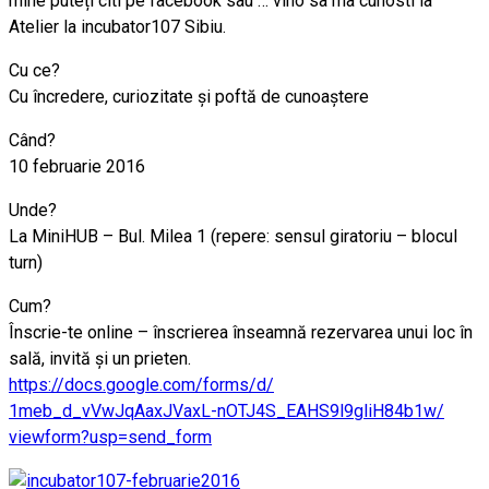
mine puteți citi pe facebook sau … vino sa ma cunosti la
Atelier la incubator107 Sibiu.
Cu ce?
Cu încredere, curiozitate și poftă de cunoaștere
Când?
10 februarie 2016
Unde?
La MiniHUB – Bul. Milea 1 (repere: sensul giratoriu – blocul
turn)
Cum?
Înscrie-te online – înscrierea înseamnă rezervarea unui loc în
sală, invită și un prieten.
https://docs.google.com/
forms/d/
1meb_d_vVwJqAaxJVaxL-nOTJ4S
_EAHS9l9gliH84b1w/
viewform?usp=send_form