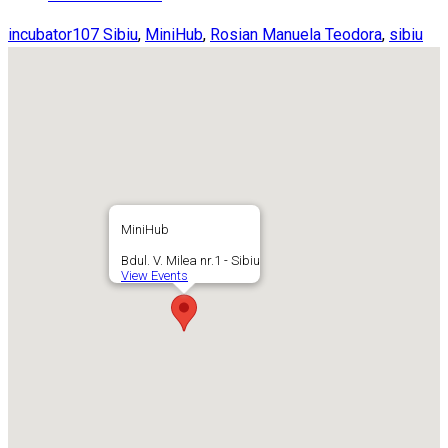
incubator107 Sibiu
,
MiniHub
,
Rosian Manuela Teodora
,
sibiu
MiniHub
Bdul. V. Milea nr.1 - Sibiu
View Events