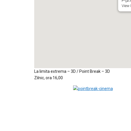
P-ţa A
View 
La limita extrema – 3D / Point Break – 3D
Zilnic, ora 16,00