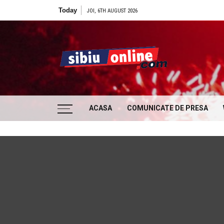
Skip to content
Today
JOI, 6TH AUGUST 2026
Sibiu
… locatii si evenimente din Sibiu!!!
ACASA
COMUNICATE DE PRESA