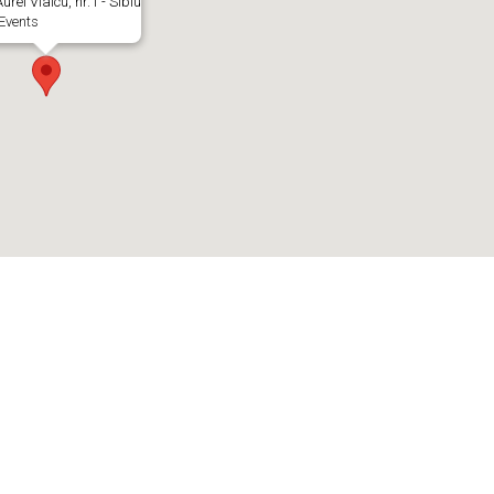
urel Vlaicu, nr.1 - Sibiu
Events