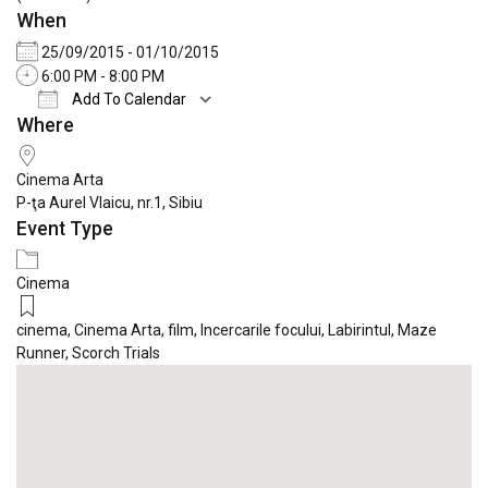
When
25/09/2015 - 01/10/2015
6:00 PM - 8:00 PM
Add To Calendar
Where
Download ICS
Google Calendar
iCale
Cinema Arta
P-ţa Aurel Vlaicu, nr.1, Sibiu
Event Type
Cinema
cinema
,
Cinema Arta
,
film
,
Incercarile focului
,
Labirintul
,
Maze
Runner
,
Scorch Trials