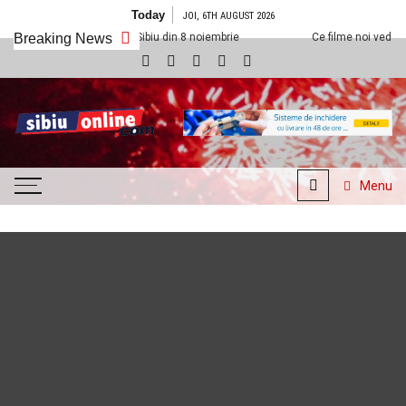
Skip to content
Today
JOI, 6TH AUGUST 2026
la Cineplexx Sibiu din 8 noiembrie
Breaking News
Ce filme noi vedem la Cineplexx S
SibiuOnline.com
… locatii si evenimente din
Sibiu!!!
Menu