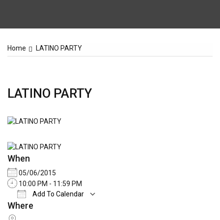
Home
LATINO PARTY
LATINO PARTY
When
05/06/2015
10:00 PM - 11:59 PM
Add To Calendar
Where
Download ICS
Google Calendar
iCale