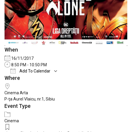
When
16/11/2017
8:50 PM - 10:50 PM
Add To Calendar
Where
Download ICS
Google Calendar
iCale
Cinema Arta
P-ţa Aurel Vlaicu, nr.1, Sibiu
Event Type
Cinema