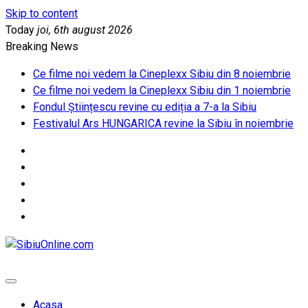
Skip to content
Today
joi, 6th august 2026
Breaking News
Ce filme noi vedem la Cineplexx Sibiu din 8 noiembrie
Ce filme noi vedem la Cineplexx Sibiu din 1 noiembrie
Fondul Științescu revine cu ediția a 7-a la Sibiu
Festivalul Ars HUNGARICA revine la Sibiu în noiembrie
SibiuOnline.com
… locatii si evenimente din Sibiu!!!
Acasa