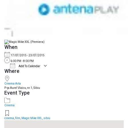
When
17/07/2015 - 23/07/2015
6:00 PM - 8:00 PM
Add To Calendar
Where
Download ICS
Google Calendar
iCalendar
Cinema Arta
P-ţa Aurel Vlaicu, nr.1, Sibiu
Event Type
Cinema
cinema
,
film
,
Magic Mike XXL
,
sibiu